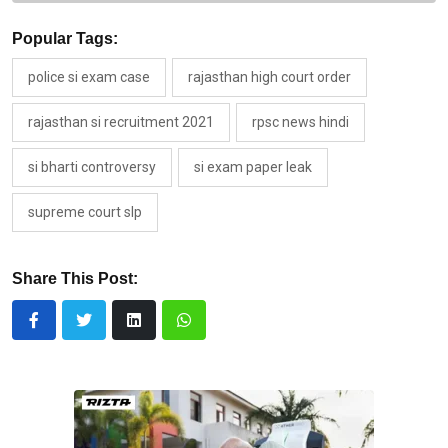
Popular Tags:
police si exam case
rajasthan high court order
rajasthan si recruitment 2021
rpsc news hindi
si bharti controversy
si exam paper leak
supreme court slp
Share This Post: