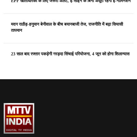
EPF खाताधारकों के लिए जरूरी अलर्ट, ई-साइन के बिना अधूरा रहेगा ई-नॉमिनेशन
मदन राठौड़-हनुमान बेनीवाल के बीच बयानबाजी तेज, राजनीति में बढ़ा सियासी
तापमान
23 साल बाद रफ्तार पकड़ेगी गरड़दा सिंचाई परियोजना, 4 जून को होगा शिलान्यास