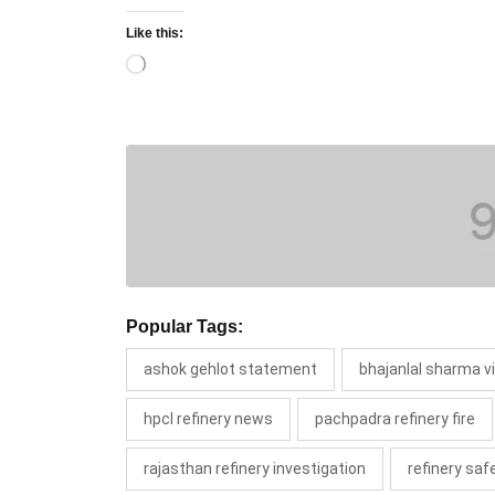
Like this:
Loading…
Popular Tags:
ashok gehlot statement
bhajanlal sharma vi
hpcl refinery news
pachpadra refinery fire
rajasthan refinery investigation
refinery saf