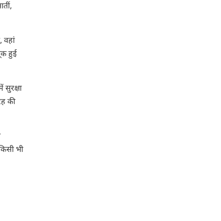
आतीं,
, वहां
ूक हुई
 सुरक्षा
तरह की
ी
किसी भी