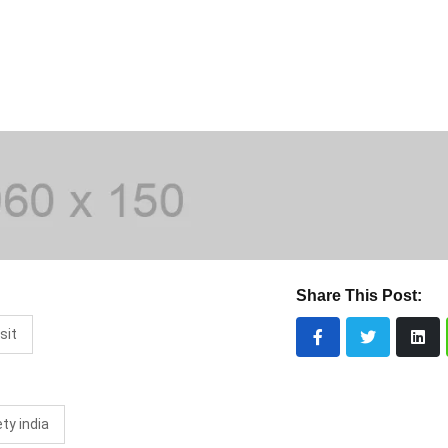
Share This Post:
sit
ety india