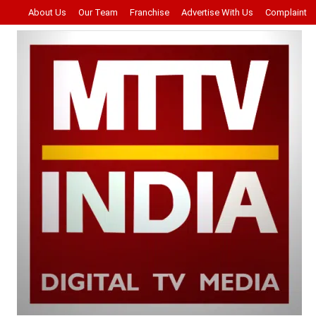
About Us
Our Team
Franchise
Advertise With Us
Complaint