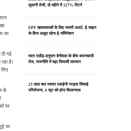
तूफानी तेजी, दो महीने में 127% रिटर्न
ौरान
ख्य
EPF खाताधारकों के लिए जरूरी अलर्ट, ई-साइन
ला जा
के बिना अधूरा रहेगा ई-नॉमिनेशन
ा दी गई
मदन राठौड़-हनुमान बेनीवाल के बीच बयानबाजी
 रहा है।
तेज, राजनीति में बढ़ा सियासी तापमान
े लिए
23 साल बाद रफ्तार पकड़ेगी गरड़दा सिंचाई
ल के
परियोजना, 4 जून को होगा शिलान्यास
ो
सों पर
्दे पर