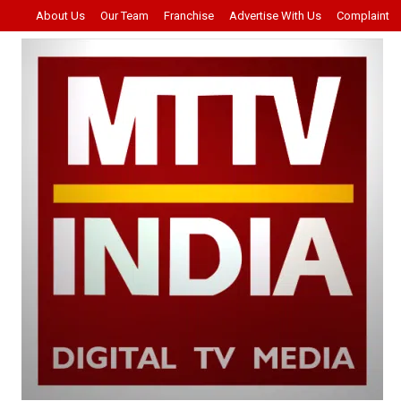
About Us
Our Team
Franchise
Advertise With Us
Complaint