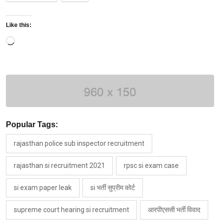
Like this:
Loading…
Popular Tags:
rajasthan police sub inspector recruitment
rajasthan si recruitment 2021
rpsc si exam case
si exam paper leak
si भर्ती सुप्रीम कोर्ट
supreme court hearing si recruitment
आरपीएससी भर्ती विवाद