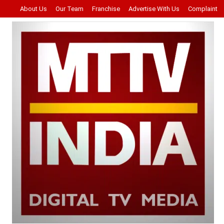
About Us
Our Team
Franchise
Advertise With Us
Complaint