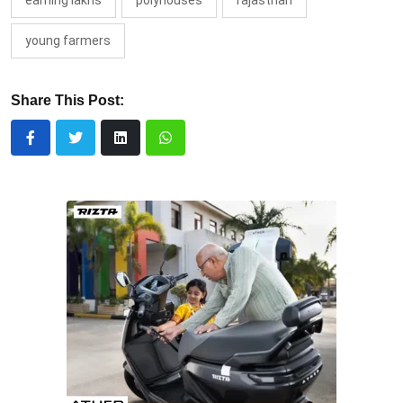
earning lakhs
polyhouses
rajasthan
young farmers
Share This Post: