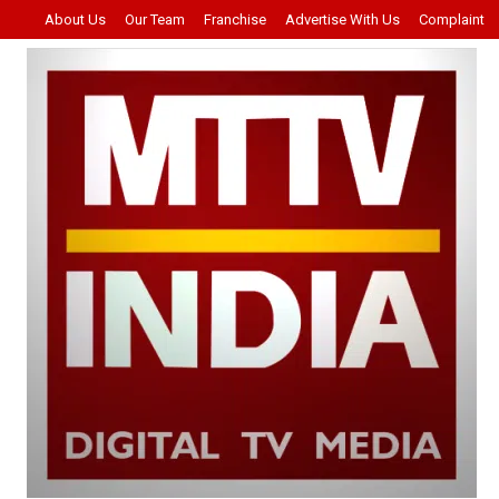
About Us
Our Team
Franchise
Advertise With Us
Complaint