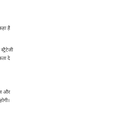
कहा है
्रैटेजी
कता दे
ेंज और
 होगी।