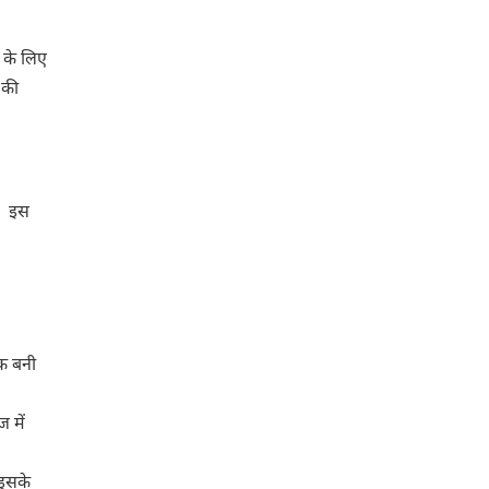
ं के लिए
स की
ै। इस
डक बनी
 में
 इसके