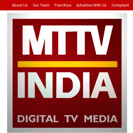
About Us
Our Team
Franchise
Advertise With Us
Complaint