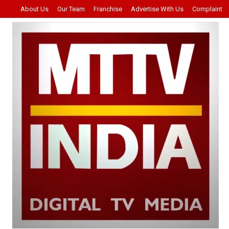
About Us
Our Team
Franchise
Advertise With Us
Complaint