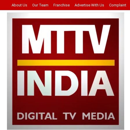
About Us
Our Team
Franchise
Advertise With Us
Complaint