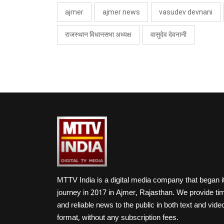
ajmer
ajmer news
vasudev devnani
राजस्थान विधानसभा अध्यक्ष
वासुदेव देवनानी
MTTV India is a digital media company that began i
journey in 2017 in Ajmer, Rajasthan. We provide ti
and reliable news to the public in both text and vide
format, without any subscription fees.