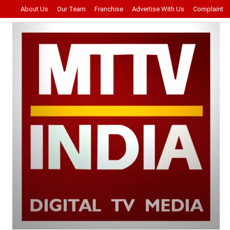
About Us
Our Team
Franchise
Advertise With Us
Complaint