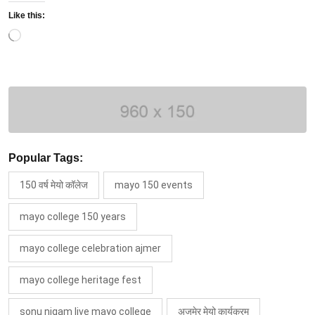
Like this:
Loading…
Popular Tags:
150 वर्ष मेयो कॉलेज
mayo 150 events
mayo college 150 years
mayo college celebration ajmer
mayo college heritage fest
sonu nigam live mayo college
अजमेर मेयो कार्यक्रम