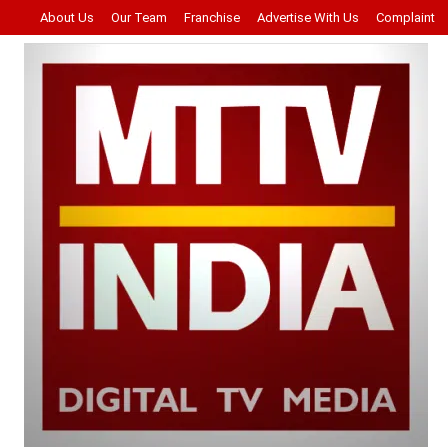
About Us
Our Team
Franchise
Advertise With Us
Complaint