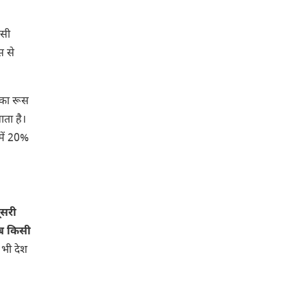
ूसी
स से
िका रूस
ाता है।
में 20%
ूसरी
अब किसी
 भी देश