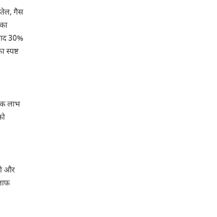
तेल, गैस
 का
्पाद 30%
 स्पष्ट
तिक लाभ
को
गी और
िलाफ