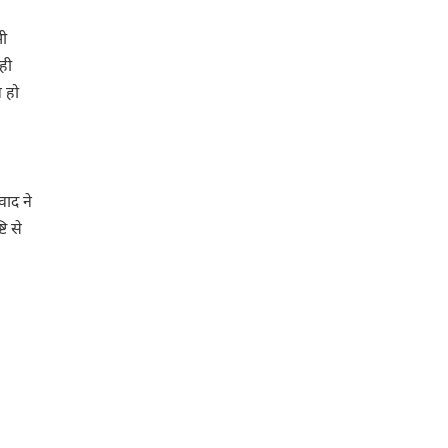
भी
ही
ज हो
वाद ने
ि से