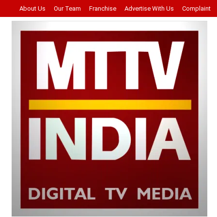
About Us
Our Team
Franchise
Advertise With Us
Complaint