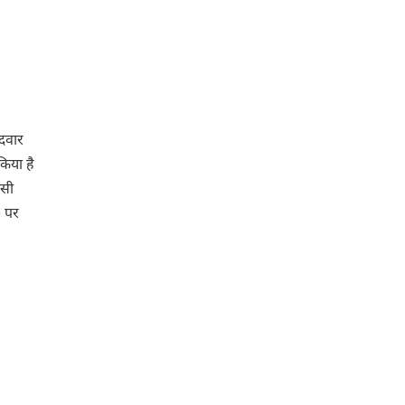
ीदवार
किया है
िसी
)
पर