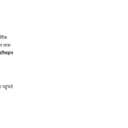
र्मिक
 यात्रा
परिवहन
 पहुंचते