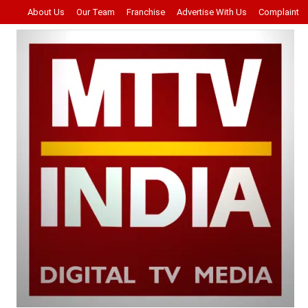
About Us
Our Team
Franchise
Advertise With Us
Complaint