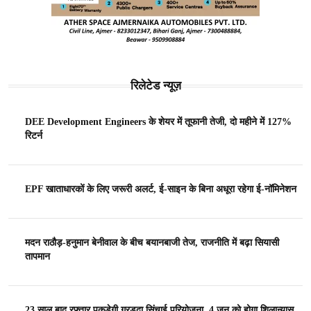
रिलेटेड न्यूज़
DEE Development Engineers के शेयर में तूफानी तेजी, दो महीने में 127%
रिटर्न
EPF खाताधारकों के लिए जरूरी अलर्ट, ई-साइन के बिना अधूरा रहेगा ई-नॉमिनेशन
मदन राठौड़-हनुमान बेनीवाल के बीच बयानबाजी तेज, राजनीति में बढ़ा सियासी
तापमान
23 साल बाद रफ्तार पकड़ेगी गरड़दा सिंचाई परियोजना, 4 जून को होगा शिलान्यास