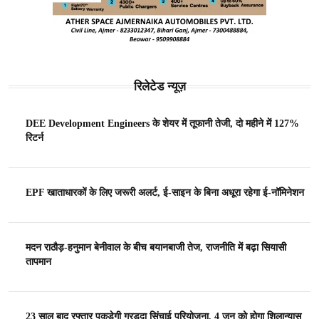
रिलेटेड न्यूज़
DEE Development Engineers के शेयर में तूफानी तेजी, दो महीने में 127%
रिटर्न
EPF खाताधारकों के लिए जरूरी अलर्ट, ई-साइन के बिना अधूरा रहेगा ई-नॉमिनेशन
मदन राठौड़-हनुमान बेनीवाल के बीच बयानबाजी तेज, राजनीति में बढ़ा सियासी
तापमान
23 साल बाद रफ्तार पकड़ेगी गरड़दा सिंचाई परियोजना, 4 जून को होगा शिलान्यास