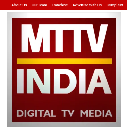
About Us
Our Team
Franchise
Advertise With Us
Complaint