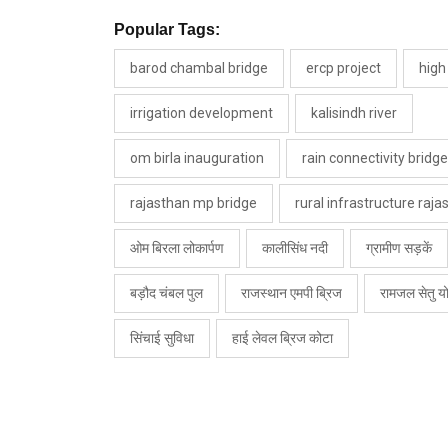
Popular Tags:
barod chambal bridge
ercp project
high
irrigation development
kalisindh river
om birla inauguration
rain connectivity bridge
rajasthan mp bridge
rural infrastructure raja
ओम बिरला लोकार्पण
कालीसिंध नदी
ग्रामीण सड़कें
बड़ौद चंबल पुल
राजस्थान एमपी ब्रिज
रामजल सेतु य
सिंचाई सुविधा
हाई लेवल ब्रिज कोटा