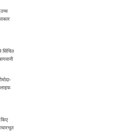
 उच्च
 साकार
ि सिंचित
 बागवानी
नीमोदा-
ड लाइफ
र किए
 आधारभूत