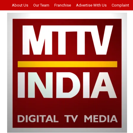
About Us
Our Team
Franchise
Advertise With Us
Complaint