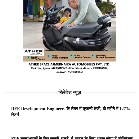
रिलेटेड न्यूज़
DEE Development Engineers के शेयर में तूफानी तेजी, दो महीने में 127%
रिटर्न
EPF खाताधारकों के लिए जरूरी अलर्ट, ई-साइन के बिना अधूरा रहेगा ई-नॉमिनेशन