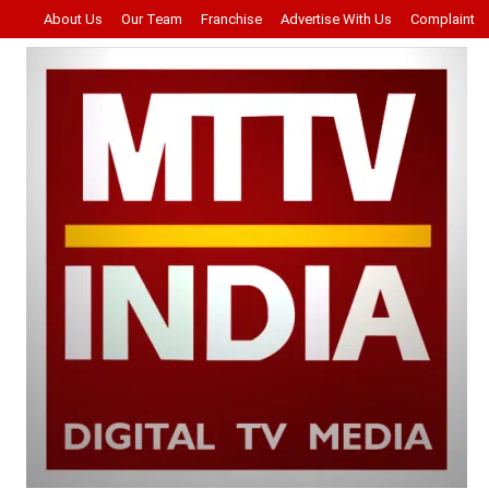
About Us
Our Team
Franchise
Advertise With Us
Complaint