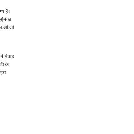
्ध है।
 भूमिका
 एस.ओ.जी
ें मेवाड़
िटी के
े इस