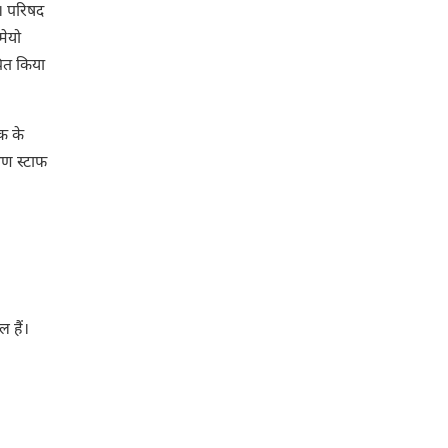
ी। परिषद
मेयो
पित किया
क के
षण स्टाफ
ल हैं।