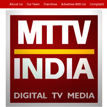
About Us
Our Team
Franchise
Advertise With Us
Complaint