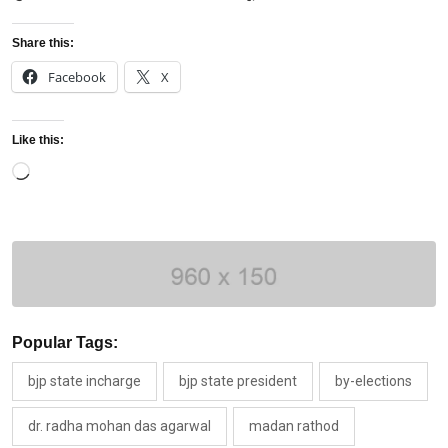
Share this:
Facebook
X
Like this:
Loading…
Popular Tags:
bjp state incharge
bjp state president
by-elections
dr. radha mohan das agarwal
madan rathod