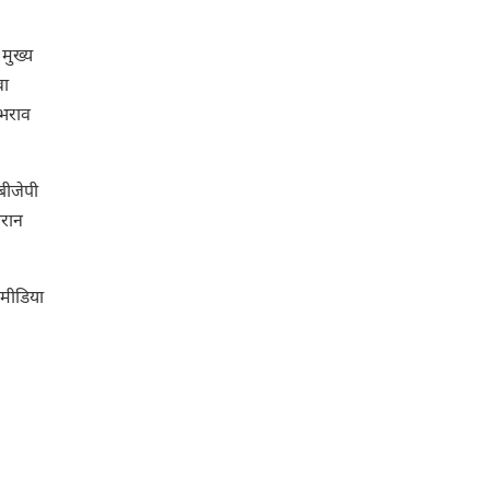
 मुख्य
वा
लभराव
 बीजेपी
ौरान
 मीडिया