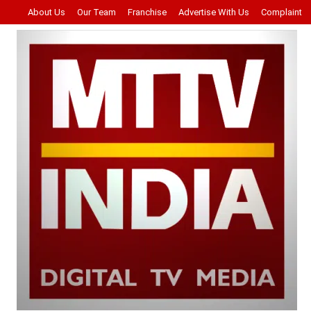
About Us
Our Team
Franchise
Advertise With Us
Complaint