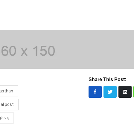
Share This Post:
jasthan
ial post
त्री पद