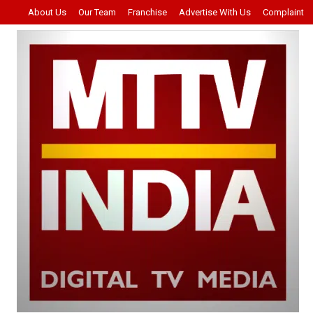
About Us
Our Team
Franchise
Advertise With Us
Complaint