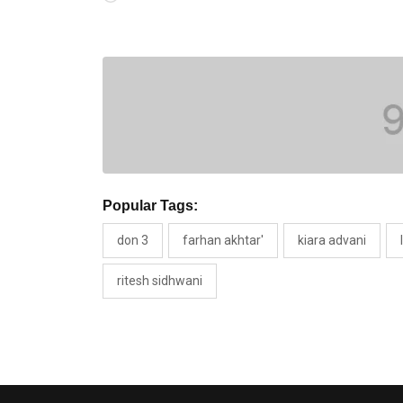
Popular Tags:
don 3
farhan akhtar'
kiara advani
ritesh sidhwani