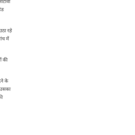
सीटीवी
हेड
उठा रहे
ंच में
ं की
ने के
र उसका
की