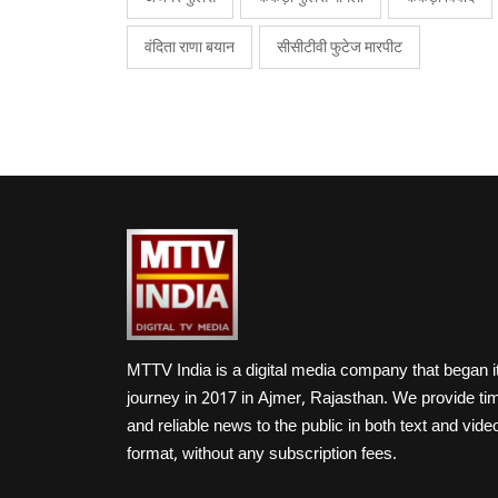
वंदिता राणा बयान
सीसीटीवी फुटेज मारपीट
MTTV India is a digital media company that began i
journey in 2017 in Ajmer, Rajasthan. We provide ti
and reliable news to the public in both text and vide
format, without any subscription fees.