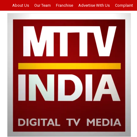
About Us
Our Team
Franchise
Advertise With Us
Complaint