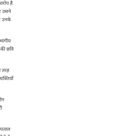
आरोप है
र उसने
र उनके
िभागीय
 की छवि
ी तरह
यक्तियों
िंग
री
स्पताल