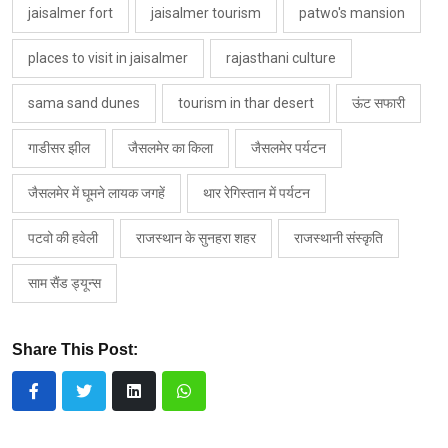
jaisalmer fort
jaisalmer tourism
patwo's mansion
places to visit in jaisalmer
rajasthani culture
sama sand dunes
tourism in thar desert
ऊंट सफारी
गाडीसर झील
जैसलमेर का किला
जैसलमेर पर्यटन
जैसलमेर में घूमने लायक जगहें
थार रेगिस्तान में पर्यटन
पटवो की हवेली
राजस्थान के सुनहरा शहर
राजस्थानी संस्कृति
साम सैंड ड्यून्स
Share This Post: