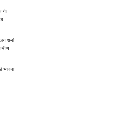
 थे।
्ठ
िजय शर्मा
्रामीण
की भावना