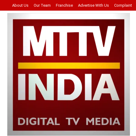
About Us
Our Team
Franchise
Advertise With Us
Complaint