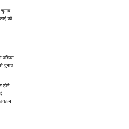
घ चुनाव
जुलाई को
प्रक्रिया
से चुनाव
ू होने
कई
र्यक्रम