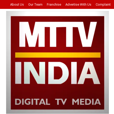
About Us
Our Team
Franchise
Advertise With Us
Complaint