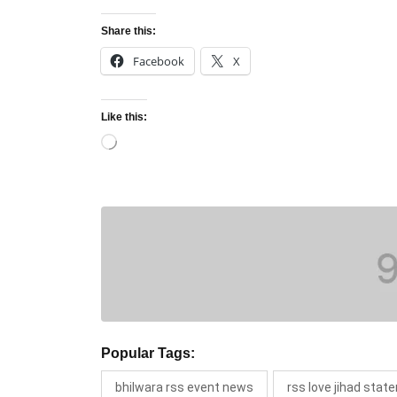
Share this:
Facebook
X
Like this:
Loading…
Popular Tags:
bhilwara rss event news
rss love jihad sta