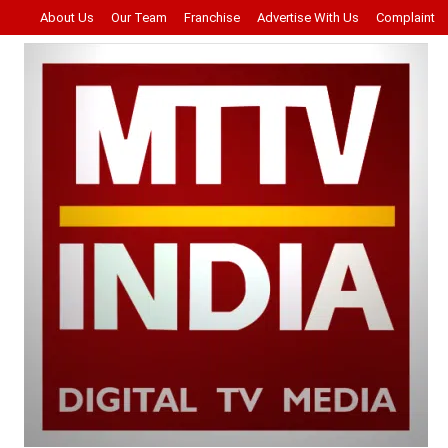
About Us
Our Team
Franchise
Advertise With Us
Complaint