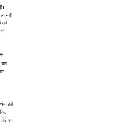
है।
्व नहीं
ं को
ा।”
की
, वह
काम
्थक इसे
ंकि,
ेंडे का