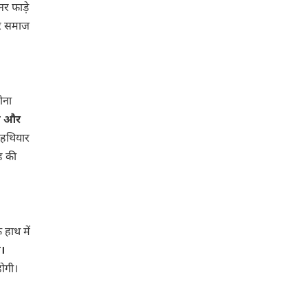
नर फाड़े
और समाज
ोना
गी और
 हथियार
ह की
 हाथ में
ए।
होगी।