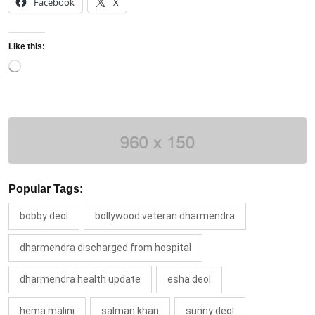
Facebook
X
Like this:
Loading…
Popular Tags:
bobby deol
bollywood veteran dharmendra
dharmendra discharged from hospital
dharmendra health update
esha deol
hema malini
salman khan
sunny deol