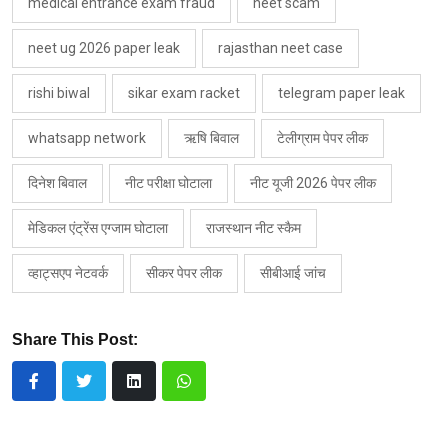
medical entrance exam fraud
neet scam
neet ug 2026 paper leak
rajasthan neet case
rishi biwal
sikar exam racket
telegram paper leak
whatsapp network
ऋषि बिवाल
टेलीग्राम पेपर लीक
दिनेश बिवाल
नीट परीक्षा घोटाला
नीट यूजी 2026 पेपर लीक
मेडिकल एंट्रेंस एग्जाम घोटाला
राजस्थान नीट स्कैम
व्हाट्सएप नेटवर्क
सीकर पेपर लीक
सीबीआई जांच
Share This Post: