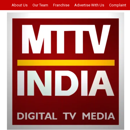
About Us
Our Team
Franchise
Advertise With Us
Complaint