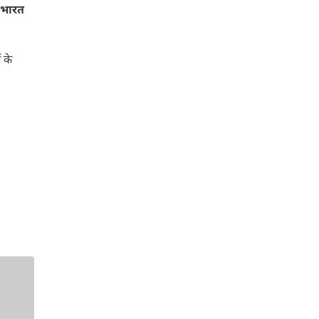
भारत
 के