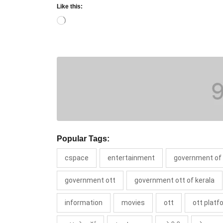
Like this:
Loading…
Popular Tags:
cspace
entertainment
government of 
government ott
government ott of kerala
information
movies
ott
ott platf