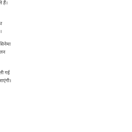
 हैं।
का
।
सिनेमा
कलन
 ली गई
जाएंगी।