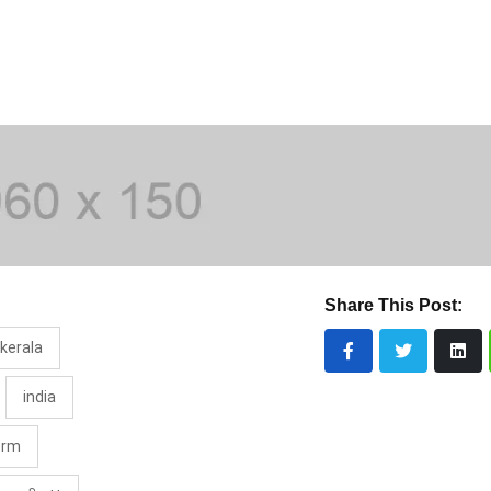
Share This Post:
kerala
india
orm