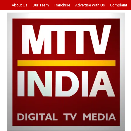
About Us
Our Team
Franchise
Advertise With Us
Complaint