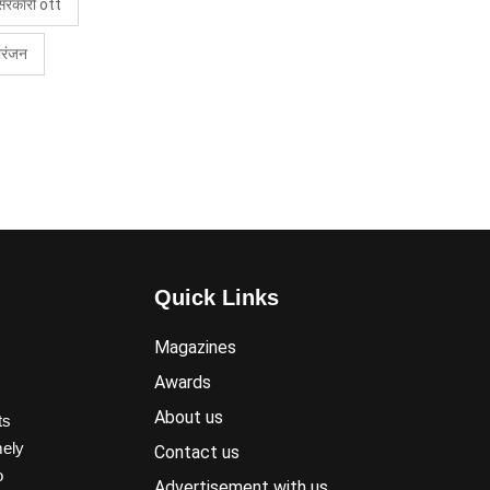
सरकारी ott
ोरंजन
Quick Links
Magazines
Awards
About us
ts
mely
Contact us
o
Advertisement with us