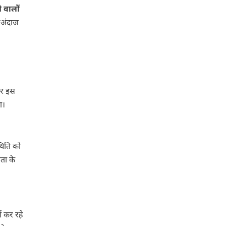
 वालों
रअंदाज
अगर इस
ा।
थिति को
ता के
ा कर रहे