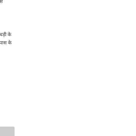
से
ड़ी के
पास के