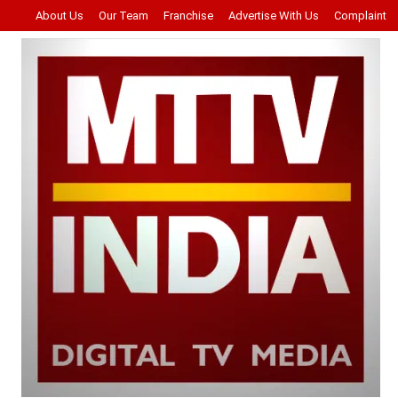
About Us
Our Team
Franchise
Advertise With Us
Complaint