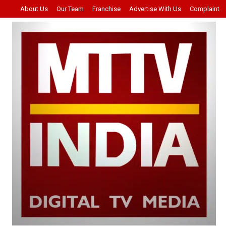
About Us
Our Team
Franchise
Advertise With Us
Complaint