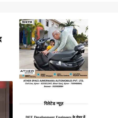
द
रिलेटेड न्यूज़
DEE Development Engineers के शेयर में