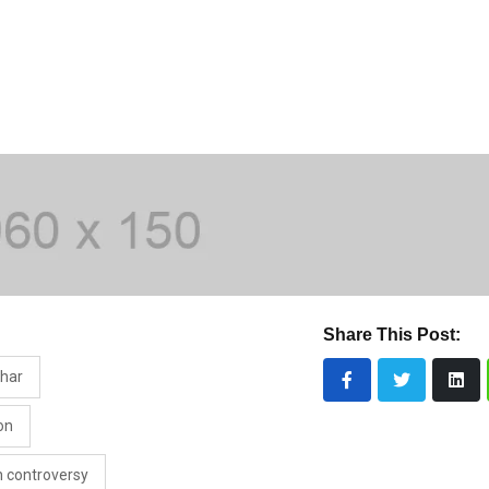
Share This Post:
har
on
n controversy