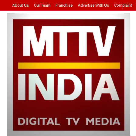
About Us
Our Team
Franchise
Advertise With Us
Complaint