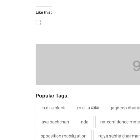
Like this:
Loading…
Popular Tags:
i.n.d.i.a block
i.n.d.i.a ब्लॉक
jagdeep dhank
jaya bachchan
nda
no-confidence moti
opposition mobilization
rajya sabha chairma