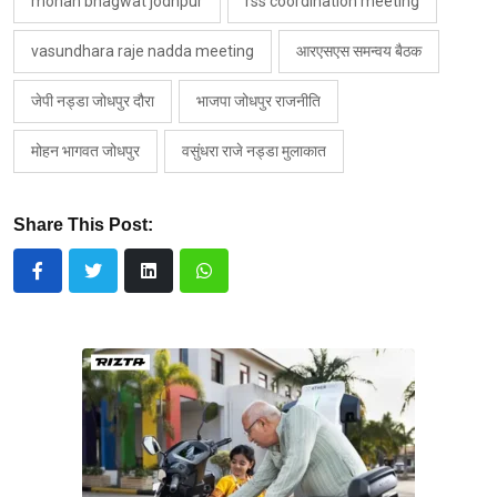
mohan bhagwat jodhpur
rss coordination meeting
vasundhara raje nadda meeting
आरएसएस समन्वय बैठक
जेपी नड्डा जोधपुर दौरा
भाजपा जोधपुर राजनीति
मोहन भागवत जोधपुर
वसुंधरा राजे नड्डा मुलाकात
Share This Post: