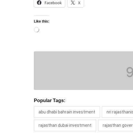
Facebook
X
Like this:
Loading…
Popular Tags:
abu dhabi bahrain investment
nri rajasthan
rajasthan dubai investment
rajasthan gove