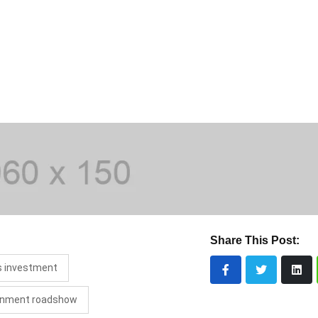
Share This Post:
is investment
rnment roadshow