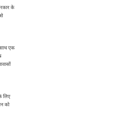
सरकार के
से
े साथ एक
े
ावासों
के लिए
थान को