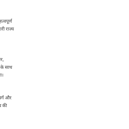
त्वपूर्ण
ारी राज्य
बर,
ं के साथ
ा।
वर्ग और
य की