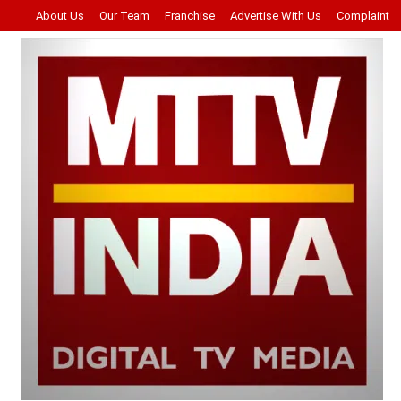
About Us
Our Team
Franchise
Advertise With Us
Complaint