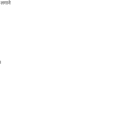
 लगाने
।