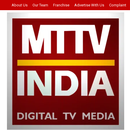
About Us
Our Team
Franchise
Advertise With Us
Complaint