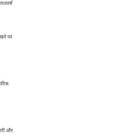
ारतवर्ष
ेखने पर
ागरिक
ैयारी और