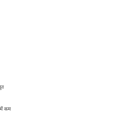
ूत
में कम