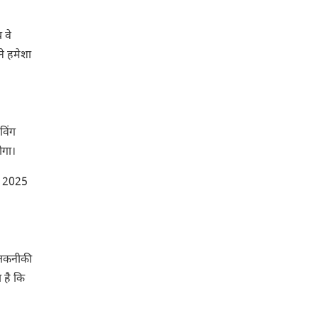
 वे
े हमेशा
विंग
ोगा।
ाई 2025
तकनीकी
 है कि