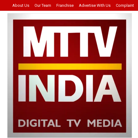
About Us
Our Team
Franchise
Advertise With Us
Complaint