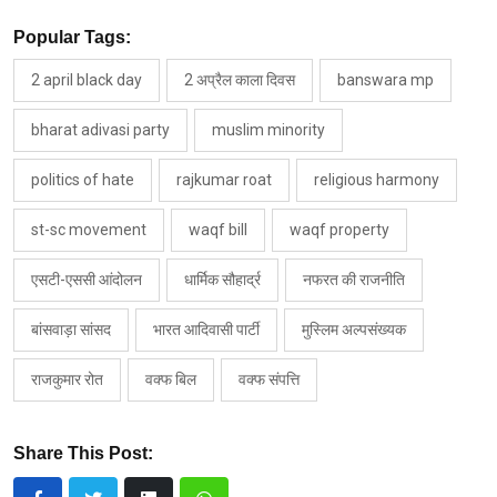
Popular Tags:
2 april black day
2 अप्रैल काला दिवस
banswara mp
bharat adivasi party
muslim minority
politics of hate
rajkumar roat
religious harmony
st-sc movement
waqf bill
waqf property
एसटी-एससी आंदोलन
धार्मिक सौहार्द्र
नफरत की राजनीति
बांसवाड़ा सांसद
भारत आदिवासी पार्टी
मुस्लिम अल्पसंख्यक
राजकुमार रोत
वक्फ बिल
वक्फ संपत्ति
Share This Post: