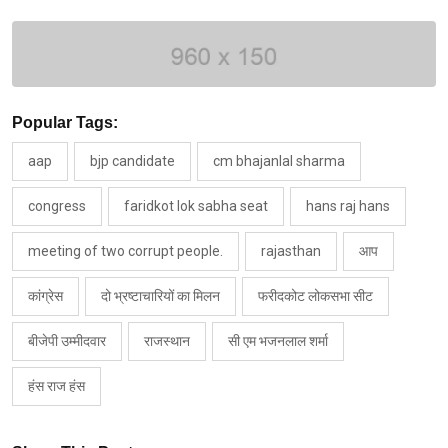
Popular Tags:
aap
bjp candidate
cm bhajanlal sharma
congress
faridkot lok sabha seat
hans raj hans
meeting of two corrupt people.
rajasthan
आप
कांग्रेस
दो भ्रष्टाचारियों का मिलन
फरीदकोट लोकसभा सीट
बीजेपी उम्मीदवार
राजस्थान
सी एम भजनलाल शर्मा
हंस राज हंस