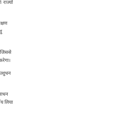
 राज्यों
क्षण
शु
, जिससे
करेगा।
 पशुधन
ंसाधन
्णय लिया