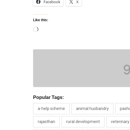
Facebook
X
Like this:
Loading…
Popular Tags:
a-help scheme
animal husbandry
pashu
rajasthan
rural development
veterinary