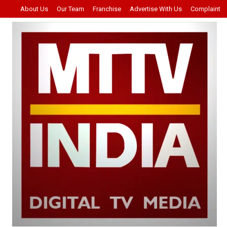
About Us
Our Team
Franchise
Advertise With Us
Complaint