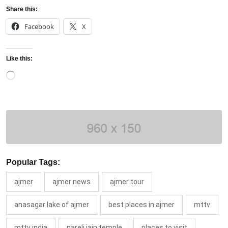
Share this:
Facebook
X
Like this:
Loading…
Popular Tags:
ajmer
ajmer news
ajmer tour
anasagar lake of ajmer
best places in ajmer
mttv
mttv india
nareli jain temple
places to visit