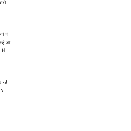
ाहरी
ं में
ड़े जा
 की
ह रहे
ाद