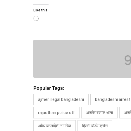
Like this:
Loading…
Popular Tags:
ajmer illegal bangladeshi
bangladeshi arrest
rajasthan police stf
अजमेर दरगाह थाना
अजमे
अवैध बांग्लादेशी नागरिक
हिल्ली बॉर्डर क्रॉस