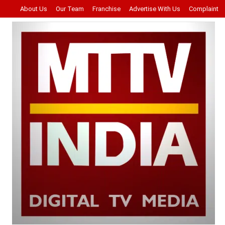
About Us
Our Team
Franchise
Advertise With Us
Complaint