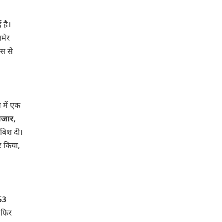
ई है।
जमेर
स से
न में एक
ाजार,
 दबिश दी।
र किया,
53
र फिर